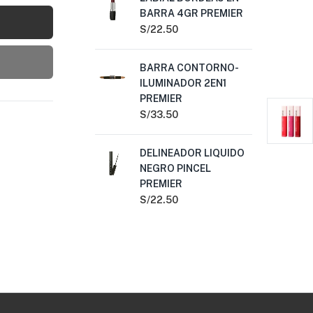
BARRA 4GR PREMIER
DE
CO
S/
22.50
S/
1
BARRA CONTORNO-
ILUMINADOR 2EN1
LA
PREMIER
EN
PR
S/
33.50
S/
2
DELINEADOR LIQUIDO
NEGRO PINCEL
BA
PREMIER
NA
PR
S/
22.50
S/
2