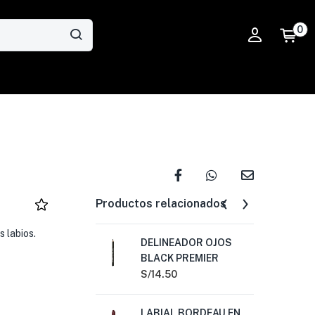
0
Productos relacionados
s labios.
DELINEADOR OJOS
DE
BLACK PREMIER
LA
PR
S/
14.50
S/
1
LABIAL BORDEAU EN