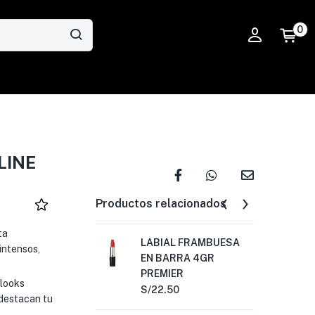
0
LINE
Productos relacionados
ta
LABIAL FRAMBUESA
LA
 intensos,
EN BARRA 4GR
BA
PREMIER
S/
2
 looks
S/
22.50
destacan tu
LA