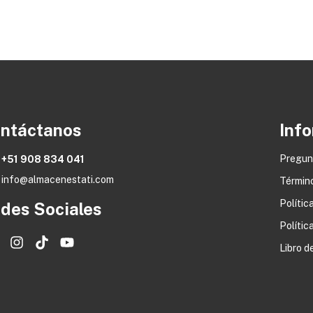
ntáctanos
Info
Pregun
+51 908 834 041
info@almacenestati.com
Términ
Polític
des Sociales
Polític
Libro 