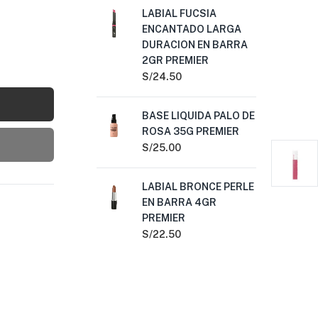
LABIAL FUCSIA
BA
ENCANTADO LARGA
S/
2
DURACION EN BARRA
2GR PREMIER
LA
S/
24.50
BA
S/
2
BASE LIQUIDA PALO DE
ROSA 35G PREMIER
LA
S/
25.00
LA
BA
LABIAL BRONCE PERLE
S/
EN BARRA 4GR
PREMIER
S/
22.50