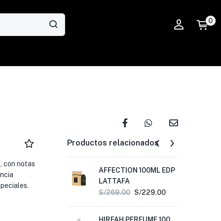
0
Productos relacionados
 con notas
AFFECTION 100ML EDP
AJ
ncia
LATTAFA
LA
speciales.
S/
269.00
S/
229.00
S/
HIRFAH PERFUME 100
NI