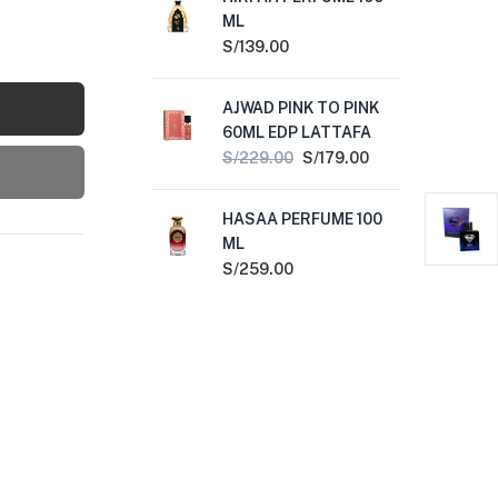
ML
S/
1
S/
139.00
SH
AJWAD PINK TO PINK
PE
60ML EDP LATTAFA
S/
1
S/
229.00
S/
179.00
NA
HASAA PERFUME 100
ML
ML
S/
1
S/
259.00