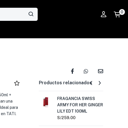
0
Productos relacionados
50ml +
FRAGANCIA SWISS
NI
dan una
ARMY FOR HER GINGER
S/
1
Ideal para
LILY EDT 100ML
 en TATI.
S/
259.00
SA
PE