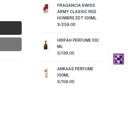
FRAGANCIA SWISS
S/
1
ARMY CLASSIC RED
HOMBRE EDT 100ML
SA
S/
259.00
ML
S/
1
HIRFAH PERFUME 100
ML
AL
S/
139.00
10
S/
ANKAAS PERFUME
100ML
S/
159.00