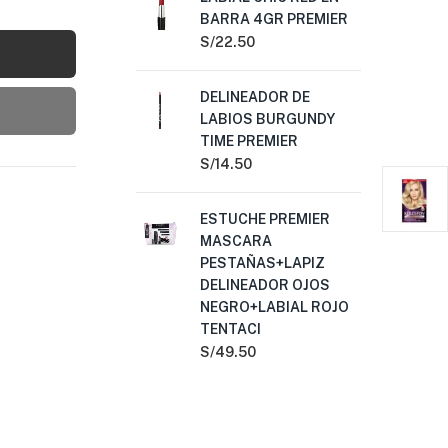
BARRA 4GR PREMIER
BA
TR
S/
22.50
PR
S/
2
DELINEADOR DE
LABIOS BURGUNDY
TIME PREMIER
DE
CA
S/
14.50
S/
1
ESTUCHE PREMIER
MASCARA
LA
PESTAÑAS+LAPIZ
BA
DELINEADOR OJOS
S/
2
NEGRO+LABIAL ROJO
TENTACI
S/
49.50