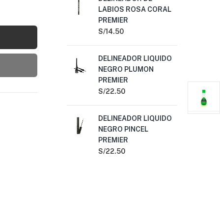
LABIOS ROSA CORAL
BA
PREMIER
AL
PR
S/
14.50
S/
3
DELINEADOR LIQUIDO
NEGRO PLUMON
LA
PREMIER
LA
BA
S/
22.50
S/
DELINEADOR LIQUIDO
NEGRO PINCEL
LA
PREMIER
EN
PR
S/
22.50
S/
2