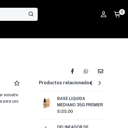
0
Productos relacionados
ar esmalte
BASE LIQUIDA
LA
a para uso
MEDIANO 35G PREMIER
EN
PR
S/
25.00
S/
2
DELINEADOR DE