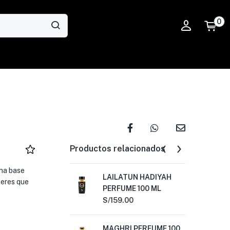
0
Productos relacionados
una base
LAILATUN HADIYAH
TH
jeres que
PERFUME 100 ML
100
.
S/
159.00
S/
1
MAGHRI PERFUME 100
AJ