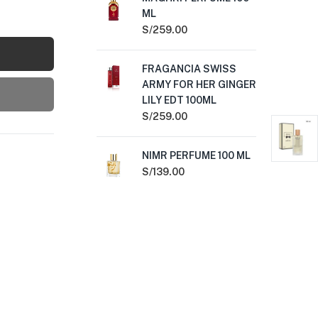
ML
60
S/
259.00
S/
FRAGANCIA SWISS
FR
ARMY FOR HER GINGER
AR
LILY EDT 100ML
AP
10
S/
259.00
S/
NIMR PERFUME 100 ML
AN
S/
139.00
60
S/
1