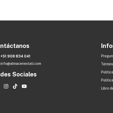
ntáctanos
Info
Pregun
+51 908 834 041
info@almacenestati.com
Términ
Polític
des Sociales
Polític
Libro 