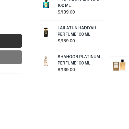
100 ML
60
S/
139.00
S/
LAILATUN HADIYAH
SH
PERFUME 100 ML
PE
S/
159.00
S/
1
SHAHOOR PLATINUM
NA
PERFUME 100 ML
ML
S/
139.00
S/
1