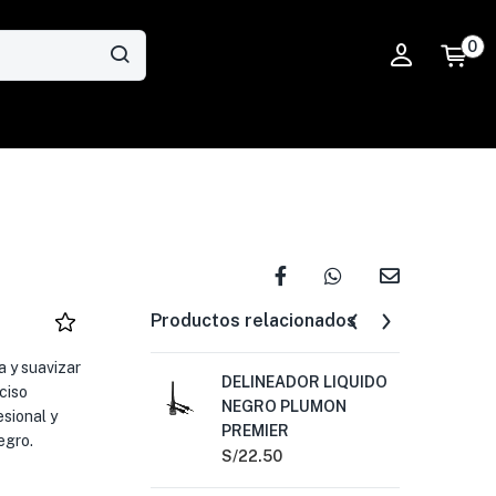
0
Productos relacionados
a y suavizar
DELINEADOR LIQUIDO
BA
ciso
NEGRO PLUMON
ME
sional y
PREMIER
S/
2
egro.
S/
22.50
DE