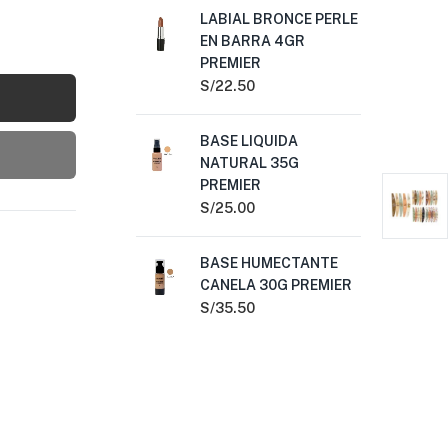
LABIAL BRONCE PERLE
LA
EN BARRA 4GR
TI
PREMIER
S/
1
S/
22.50
DE
BASE LIQUIDA
LA
NATURAL 35G
PR
PREMIER
S/
1
S/
25.00
LA
BASE HUMECTANTE
BA
CANELA 30G PREMIER
S/
2
S/
35.50