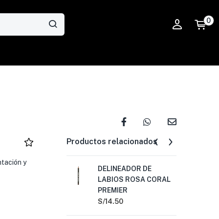
0
Productos relacionados
ntación y
DELINEADOR DE
DE
LABIOS ROSA CORAL
CO
PREMIER
PR
S/
14.50
S/
1