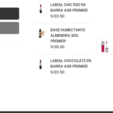
LABIAL CHIC RED EN
LA
BARRA 4GR PREMIER
LA
BA
S/
22.50
S/
BASE HUMECTANTE
ALMENDRA 30G
DE
PREMIER
BL
S/
35.50
S/
1
LABIAL CHOCOLATE EN
BA
BARRA 4GR PREMIER
RO
S/
22.50
S/
2