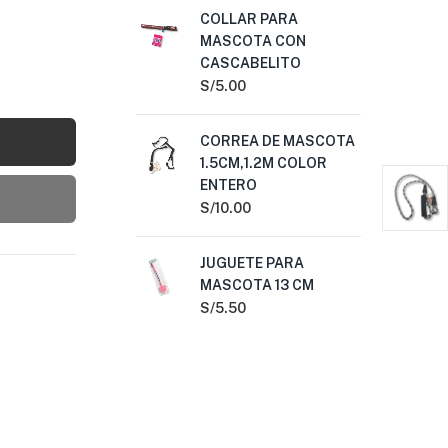
COLLAR PARA
CO
MASCOTA CON
MA
CASCABELITO
CO
S/
5.00
S/
1
CORREA DE MASCOTA
BO
1.5CM,1.2M COLOR
JU
ENTERO
MA
S/
10.00
S/
6
JUGUETE PARA
CO
MASCOTA 13 CM
12
S/
5.50
S/
1