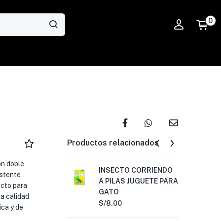
0
Productos relacionados
on doble
INSECTO CORRIENDO
CO
istente
A PILAS JUGUETE PARA
MA
ecto para
GATO
TE
a calidad
S/
8.00
S/
9
ca y de