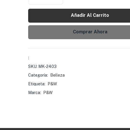
Añadir Al Carrito
Comprar Ahora
:
SKU:
MK-2403
Categoría:
Belleza
Etiqueta:
P&W
Marca:
P&W