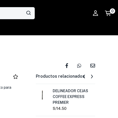
0
Productos relacionados
to para
DELINEADOR CEJAS
DE
COFFEE EXPRESS
RE
PREMIER
MA
S/
14.50
S/
1