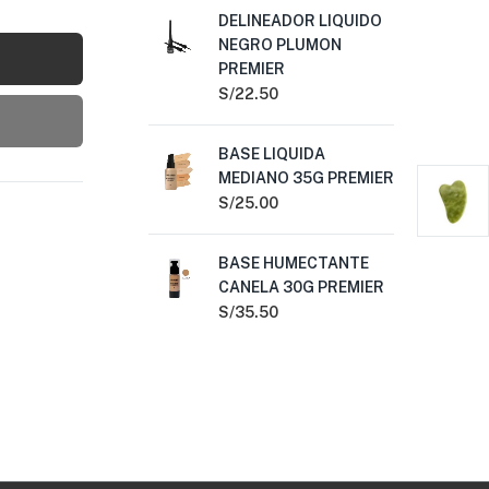
DELINEADOR LIQUIDO
BA
NEGRO PLUMON
35
PREMIER
S/
2
S/
22.50
DE
BASE LIQUIDA
NE
MEDIANO 35G PREMIER
PR
S/
25.00
S/
2
BASE HUMECTANTE
LA
CANELA 30G PREMIER
LA
BA
S/
35.50
S/