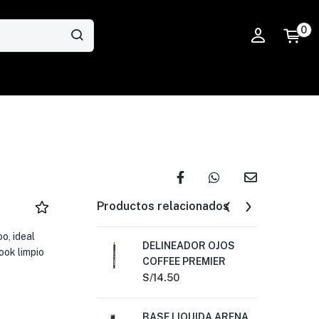
0
Productos relacionados
o, ideal
DELINEADOR OJOS
DE
ook limpio
COFFEE PREMIER
HO
PL
S/
14.50
S/
2
BASE LIQUIDA ARENA