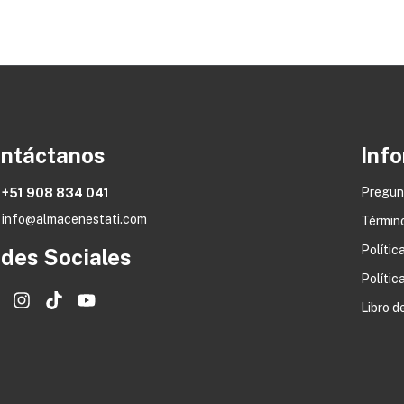
ntáctanos
Info
Pregun
+51 908 834 041
info@almacenestati.com
Términ
Polític
des Sociales
Polític
Libro 