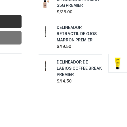
35G PREMIER
CO
NA
S/
25.00
PR
S/
2
DELINEADOR
RETRACTIL DE OJOS
MARRON PREMIER
LA
BA
S/
19.50
S/
2
DELINEADOR DE
LABIOS COFFEE BREAK
DE
PREMIER
NE
PR
S/
14.50
S/
2