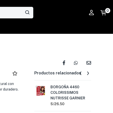
0
Productos relacionados
tural con
BORGOÑA 4460
AL
or duradero.
COLORISSIMOS
NU
NUTRISSE GARNIER
S/
2
S/
26.50
AG