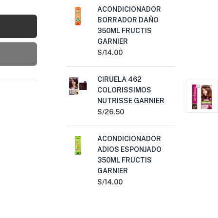
ACONDICIONADOR
DE
BORRADOR DAÑO
GA
350ML FRUCTIS
S/
5
GARNIER
S/
14.00
EB
NU
CIRUELA 462
S/
2
COLORISSIMOS
NUTRISSE GARNIER
CH
S/
26.50
6.
GA
ACONDICIONADOR
S/
1
ADIOS ESPONJADO
350ML FRUCTIS
GARNIER
S/
14.00