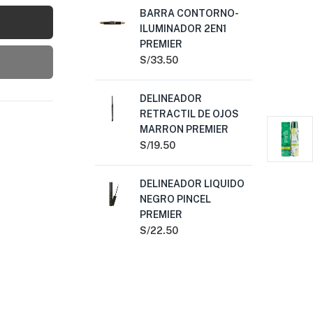
BARRA CONTORNO-
BA
ILUMINADOR 2EN1
NA
PREMIER
PR
S/
33.50
S/
2
DELINEADOR
DE
RETRACTIL DE OJOS
CO
MARRON PREMIER
S/
1
S/
19.50
ES
DELINEADOR LIQUIDO
SO
NEGRO PINCEL
IN
PREMIER
DE
OJ
S/
22.50
DU
S/