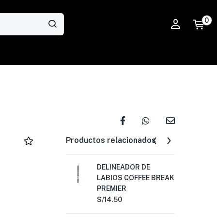
0
Productos relacionados
DELINEADOR DE
DE
LABIOS COFFEE BREAK
LA
PREMIER
PR
S/
14.50
S/
1